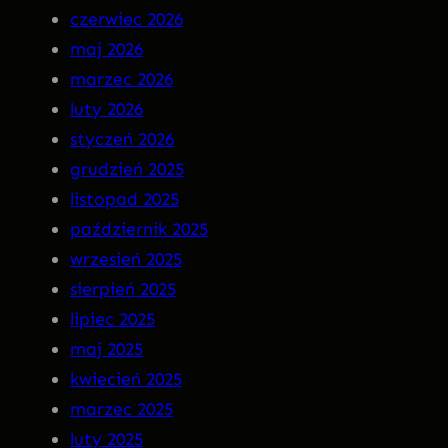
czerwiec 2026
n
–
maj 2026
M
I
marzec 2026
a
N
luty 2026
r
S
styczeń 2026
g
O
grudzień 2025
o
M
listopad 2025
t
N
październik 2025
I
wrzesień 2025
A
sierpień 2025
P
lipiec 2025
R
maj 2025
E
kwiecień 2025
M
marzec 2025
I
luty 2025
E