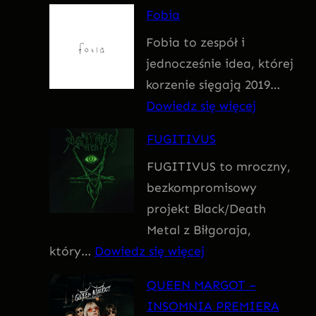
F
Fobia
a
Fobia to zespół i
t
jednocześnie idea, której
u
korzenie sięgają 2019…
m
:
Dowiedz się więcej
F
FUGITIVUS
o
FUGITIVUS to mroczny,
b
bezkompromisowy
i
projekt Black/Death
a
Metal z Biłgoraja,
:
który…
Dowiedz się więcej
F
QUEEN MARGOT –
U
INSOMNIA PREMIERA
G