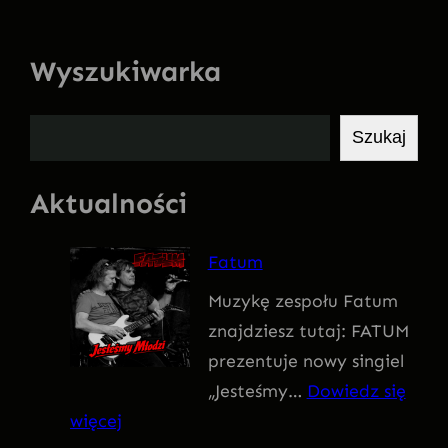
Wyszukiwarka
S
Szukaj
z
u
Aktualności
k
a
Fatum
j
Muzykę zespołu Fatum
znajdziesz tutaj: FATUM
prezentuje nowy singiel
„Jesteśmy…
Dowiedz się
:
więcej