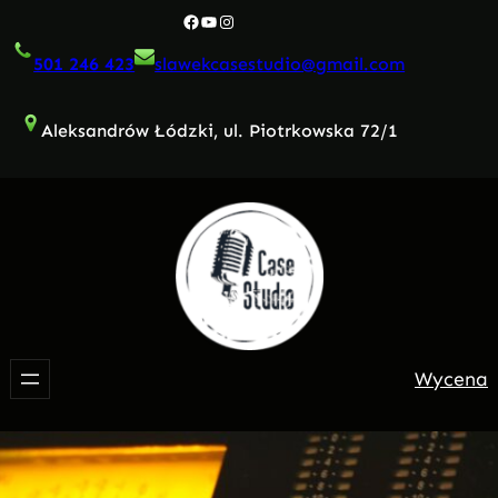
Przejdź
Facebook
YouTube
Instagram
do
501 246 423
slawekcasestudio@gmail.com
treści
Aleksandrów Łódzki, ul. Piotrkowska 72/1
Wycena