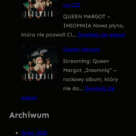
na CD!
I
QUEEN MARGOT –
T
INSOMNIA Nowa płyta,
I
:
która nie pozwoli Ci…
Dowiedz się więcej
V
Q
U
Queen Margot
U
S
Streaming: Queen
E
Margot „Insomnią” –
E
rockowy album, który
N
nie da…
Dowiedz się
M
:
więcej
A
Q
R
Archiwum
u
G
e
O
lipiec 2026
e
T