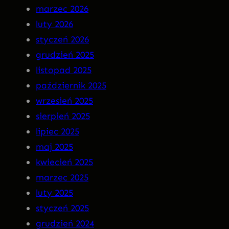
a
N
marzec 2026
r
S
luty 2026
g
O
styczeń 2026
o
M
grudzień 2025
t
N
listopad 2025
I
październik 2025
A
wrzesień 2025
P
sierpień 2025
R
lipiec 2025
E
maj 2025
M
kwiecień 2025
I
marzec 2025
E
luty 2025
R
styczeń 2025
A
grudzień 2024