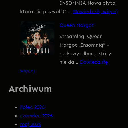
INSOMNIA Nowa płyta,
I
:
która nie pozwoli Ci…
Dowiedz się więcej
V
Q
U
Queen Margot
U
S
Streaming: Queen
E
Margot „Insomnią” –
E
rockowy album, który
N
nie da…
Dowiedz się
M
:
więcej
A
Q
R
Archiwum
u
G
e
O
e
T
lipiec 2026
n
–
czerwiec 2026
M
I
maj 2026