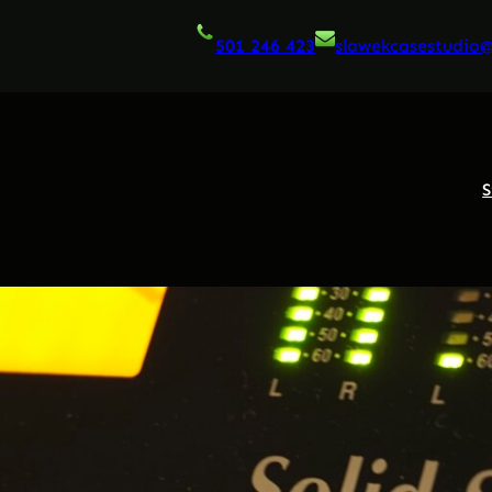
501 246 423
slawekcasestudio
S