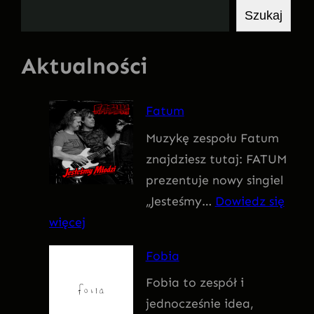
S
Szukaj
z
u
Aktualności
k
a
Fatum
j
Muzykę zespołu Fatum
znajdziesz tutaj: FATUM
prezentuje nowy singiel
„Jesteśmy…
Dowiedz się
:
więcej
F
Fobia
a
Fobia to zespół i
t
jednocześnie idea,
u