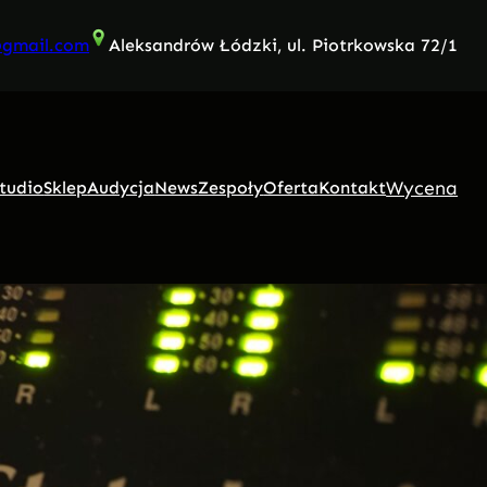
@gmail.com
Aleksandrów Łódzki, ul. Piotrkowska 72/1
Wycena
tudio
Sklep
Audycja
News
Zespoły
Oferta
Kontakt