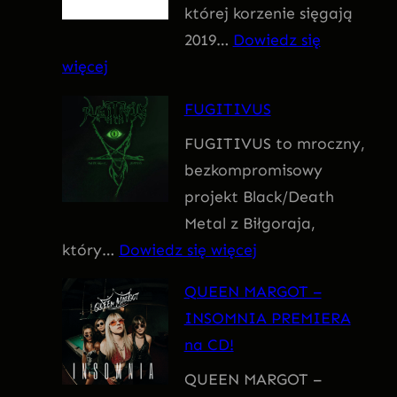
której korzenie sięgają
m
2019…
Dowiedz się
:
więcej
F
FUGITIVUS
o
FUGITIVUS to mroczny,
b
bezkompromisowy
i
projekt Black/Death
a
Metal z Biłgoraja,
:
który…
Dowiedz się więcej
F
QUEEN MARGOT –
U
INSOMNIA PREMIERA
G
na CD!
I
QUEEN MARGOT –
T