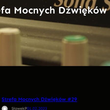
efa Mocnych Dźwięków
Strefa Mocnych Dźwięków #29
SławekP
01.02.2023