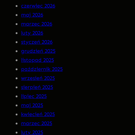
czerwiec 2026
n
–
maj 2026
M
I
marzec 2026
a
N
luty 2026
r
S
styczeń 2026
g
O
grudzień 2025
o
M
listopad 2025
t
N
październik 2025
I
wrzesień 2025
A
sierpień 2025
P
lipiec 2025
R
maj 2025
E
kwiecień 2025
M
marzec 2025
I
luty 2025
E