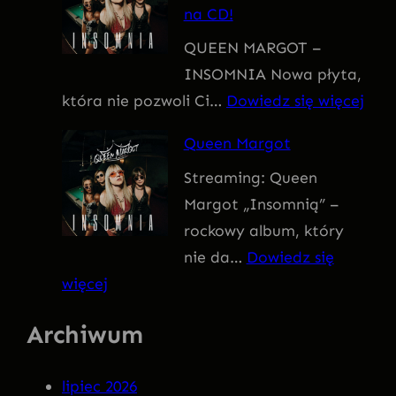
na CD!
I
QUEEN MARGOT –
T
INSOMNIA Nowa płyta,
I
:
która nie pozwoli Ci…
Dowiedz się więcej
V
Q
U
Queen Margot
U
S
Streaming: Queen
E
Margot „Insomnią” –
E
rockowy album, który
N
nie da…
Dowiedz się
M
:
więcej
A
Q
R
Archiwum
u
G
e
O
lipiec 2026
e
T