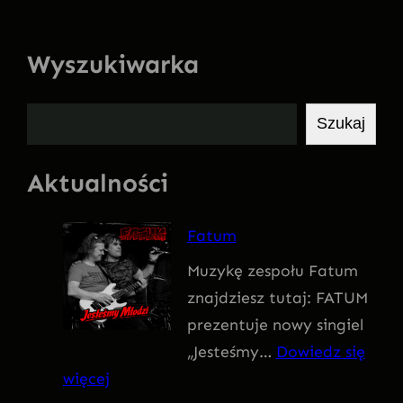
Wyszukiwarka
S
Szukaj
z
u
Aktualności
k
a
Fatum
j
Muzykę zespołu Fatum
znajdziesz tutaj: FATUM
prezentuje nowy singiel
„Jesteśmy…
Dowiedz się
:
więcej