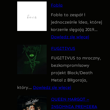
F
Fobia
a
Fobia to zespół i
t
jednocześnie idea, której
u
korzenie sięgają 2019…
m
:
Dowiedz się więcej
F
FUGITIVUS
o
FUGITIVUS to mroczny,
b
bezkompromisowy
i
projekt Black/Death
a
Metal z Biłgoraja,
:
który…
Dowiedz się więcej
F
QUEEN MARGOT –
U
INSOMNIA PREMIERA
G