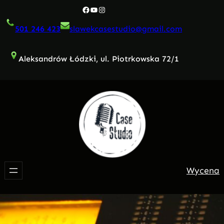
Przejdź
Facebook
YouTube
Instagram
do
501 246 423
slawekcasestudio@gmail.com
treści
Aleksandrów Łódzki, ul. Piotrkowska 72/1
Wycena