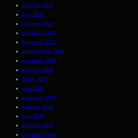
a
N
marzec 2026
r
S
luty 2026
g
O
styczeń 2026
o
M
grudzień 2025
t
N
listopad 2025
I
październik 2025
A
wrzesień 2025
P
sierpień 2025
R
lipiec 2025
E
maj 2025
M
kwiecień 2025
I
marzec 2025
E
luty 2025
R
styczeń 2025
A
grudzień 2024