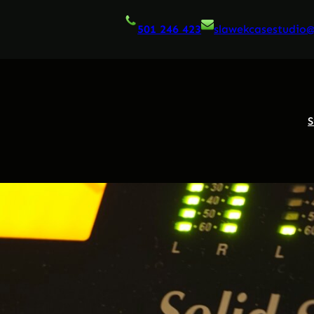
501 246 423
slawekcasestudio
S