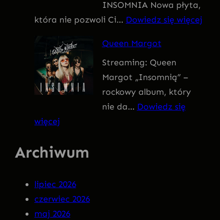
INSOMNIA Nowa płyta,
I
:
która nie pozwoli Ci…
Dowiedz się więcej
V
Q
U
Queen Margot
U
S
Streaming: Queen
E
Margot „Insomnią” –
E
rockowy album, który
N
nie da…
Dowiedz się
M
:
więcej
A
Q
R
Archiwum
u
G
e
O
e
T
lipiec 2026
n
–
czerwiec 2026
M
I
maj 2026