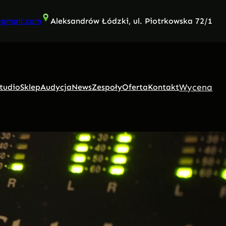
@gmail.com
Aleksandrów Łódzki, ul. Piotrkowska 72/1
Wycena
tudio
Sklep
Audycja
News
Zespoły
Oferta
Kontakt