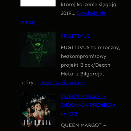
której korzenie sięgają
m
2019…
Dowiedz się
:
więcej
F
FUGITIVUS
o
FUGITIVUS to mroczny,
b
bezkompromisowy
i
projekt Black/Death
a
Metal z Biłgoraja,
:
który…
Dowiedz się więcej
F
QUEEN MARGOT –
U
INSOMNIA PREMIERA
G
na CD!
I
QUEEN MARGOT –
T