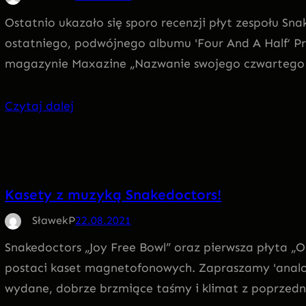
Ostatnio ukazało się sporo recenzji płyt zespołu S
ostatniego, podwójnego albumu 'Four And A Half’ P
magazynie Maxazine „Nazwanie swojego czwartego
Czytaj dalej
Kasety z muzyką Snakedoctors!
SławekP
22.08.2021
Snakedoctors „Joy Free Bowl” oraz pierwsza płyta „O
postaci kaset magnetofonowych. Zapraszamy 'anal
wydane, dobrze brzmiące taśmy i klimat z poprzedn