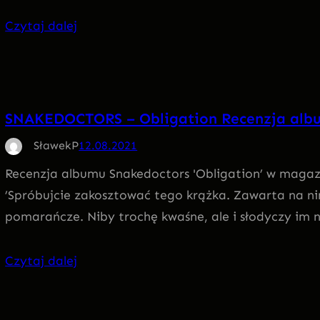
Czytaj dalej
SNAKEDOCTORS – Obligation Recenzja alb
SławekP
12.08.2021
Recenzja albumu Snakedoctors 'Obligation’ w magaz
’Spróbujcie zakosztować tego krążka. Zawarta na n
pomarańcze. Niby trochę kwaśne, ale i słodyczy im n
Czytaj dalej