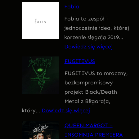
F
Fobia
a
Fobia to zespół i
t
jednocześnie idea, której
u
korzenie sięgają 2019…
m
:
Dowiedz się więcej
F
FUGITIVUS
o
FUGITIVUS to mroczny,
b
bezkompromisowy
i
projekt Black/Death
a
Metal z Biłgoraja,
:
który…
Dowiedz się więcej
F
QUEEN MARGOT –
U
INSOMNIA PREMIERA
G