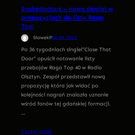
Snakedoctors – nowy singiel w
propozycjach do listy Raga
Top!
SławekP
06.06.2022
Po 36 tygodniach singiel“Close That
Door” opuścił notowanie listy
przebojów Raga Top 40 w Radio
Olsztyn. Zespół przedstawił nową
propozycję która jak widać po
kolejności nagrań znalazła uznanie
wśród fanów tej gdańskiej formacji.
…
Czytaj dalej