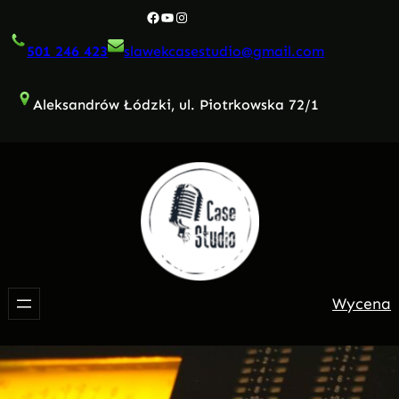
Przejdź
Facebook
YouTube
Instagram
do
501 246 423
slawekcasestudio@gmail.com
treści
Aleksandrów Łódzki, ul. Piotrkowska 72/1
Wycena