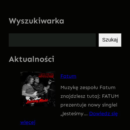
Wyszukiwarka
S
Szukaj
z
u
Aktualności
k
a
Fatum
j
Muzykę zespołu Fatum
znajdziesz tutaj: FATUM
prezentuje nowy singiel
„Jesteśmy…
Dowiedz się
:
więcej