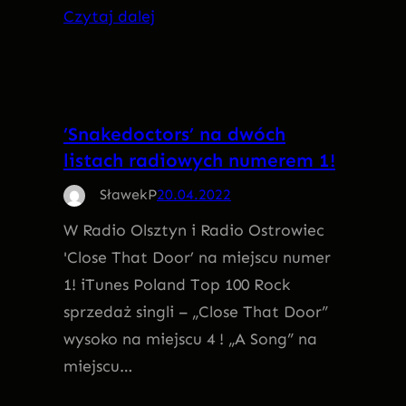
Czytaj dalej
’Snakedoctors’ na dwóch
listach radiowych numerem 1!
SławekP
20.04.2022
W Radio Olsztyn i Radio Ostrowiec
'Close That Door’ na miejscu numer
1! iTunes Poland Top 100 Rock
sprzedaż singli – „Close That Door”
wysoko na miejscu 4 ! „A Song” na
miejscu…