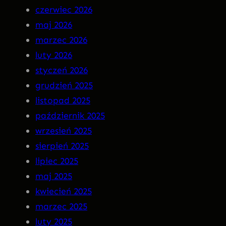
czerwiec 2026
n
–
maj 2026
M
I
marzec 2026
a
N
luty 2026
r
S
styczeń 2026
g
O
grudzień 2025
o
M
listopad 2025
t
N
październik 2025
I
wrzesień 2025
A
sierpień 2025
P
lipiec 2025
R
maj 2025
E
kwiecień 2025
M
marzec 2025
I
luty 2025
E