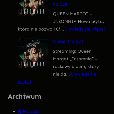
na CD!
I
QUEEN MARGOT –
T
INSOMNIA Nowa płyta,
I
:
która nie pozwoli Ci…
Dowiedz się więcej
V
Q
U
Queen Margot
U
S
Streaming: Queen
E
Margot „Insomnią” –
E
rockowy album, który
N
nie da…
Dowiedz się
M
:
więcej
A
Q
R
Archiwum
u
G
e
O
lipiec 2026
e
T