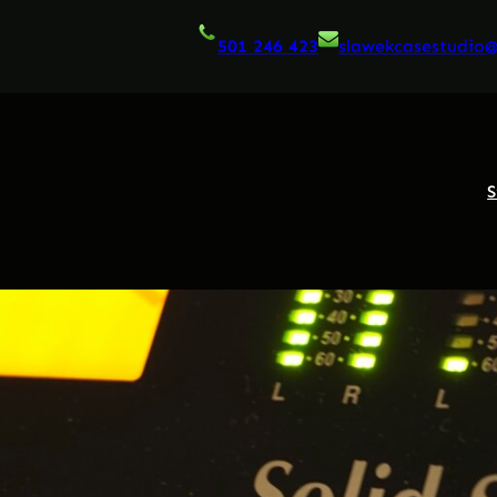
501 246 423
slawekcasestudio
S