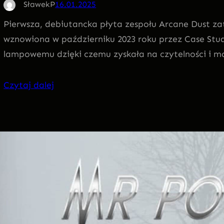
SławekP
16.01.2025
Pierwsza, debiutancka płyta zespołu Arcane Dust za
wznowiona w październiku 2023 roku przez Case Stu
lampowemu dzięki czemu zyskała na czytelności i m
Czytaj dalej