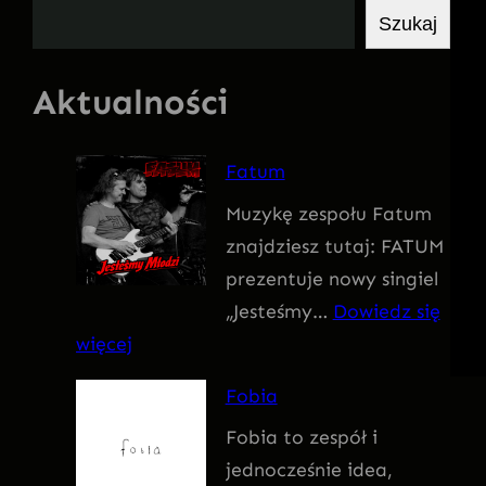
S
Szukaj
z
u
Aktualności
k
a
Fatum
j
Muzykę zespołu Fatum
znajdziesz tutaj: FATUM
prezentuje nowy singiel
„Jesteśmy…
Dowiedz się
:
więcej
F
Fobia
a
Fobia to zespół i
t
jednocześnie idea,
u