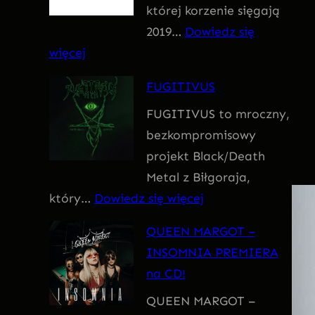
której korzenie sięgają
m
2019…
Dowiedz się
:
więcej
F
FUGITIVUS
o
FUGITIVUS to mroczny,
b
bezkompromisowy
i
projekt Black/Death
a
Metal z Biłgoraja,
:
który…
Dowiedz się więcej
F
QUEEN MARGOT –
U
INSOMNIA PREMIERA
G
na CD!
I
QUEEN MARGOT –
T