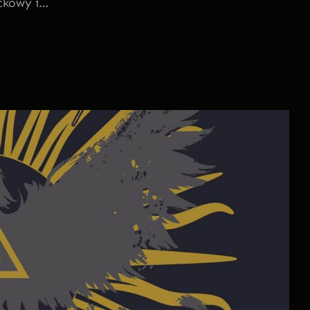
ockowy i…