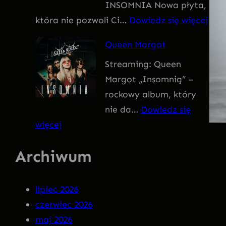
INSOMNIA Nowa płyta,
I
:
która nie pozwoli Ci…
Dowiedz się więcej
V
Q
U
Queen Margot
U
S
Streaming: Queen
E
Margot „Insomnią” –
E
rockowy album, który
N
nie da…
Dowiedz się
M
:
więcej
A
Q
R
Archiwum
u
G
e
O
e
T
lipiec 2026
n
–
czerwiec 2026
M
I
maj 2026