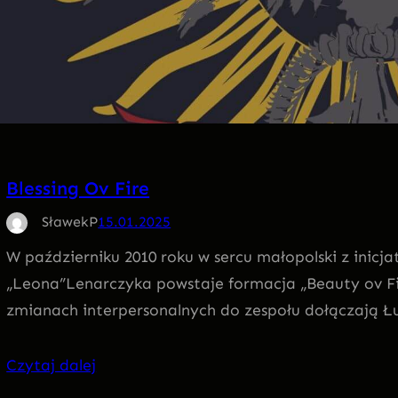
Blessing Ov Fire
SławekP
15.01.2025
W październiku 2010 roku w sercu małopolski z inicja
„Leona”Lenarczyka powstaje formacja „Beauty ov Fire
zmianach interpersonalnych do zespołu dołączają 
Czytaj dalej