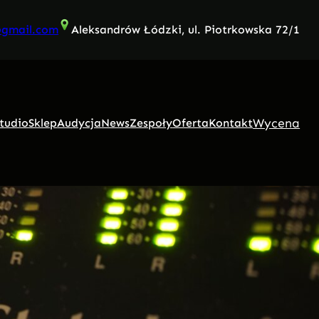
@gmail.com
Aleksandrów Łódzki, ul. Piotrkowska 72/1
Wycena
tudio
Sklep
Audycja
News
Zespoły
Oferta
Kontakt