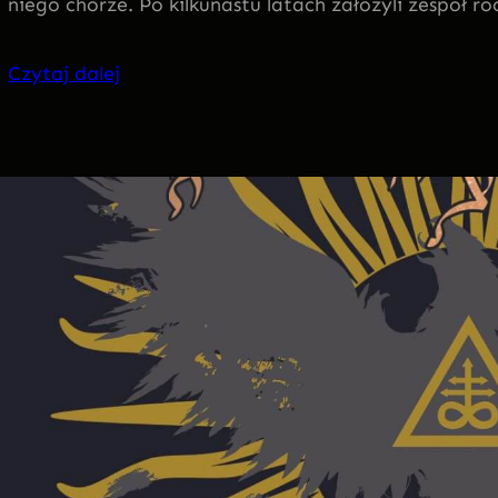
niego chórze. Po kilkunastu latach założyli zespół r
Czytaj dalej