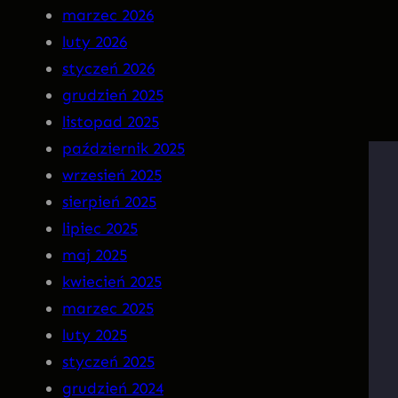
a
N
marzec 2026
r
S
luty 2026
g
O
styczeń 2026
o
M
grudzień 2025
t
N
listopad 2025
I
październik 2025
A
wrzesień 2025
P
sierpień 2025
R
lipiec 2025
E
maj 2025
M
kwiecień 2025
I
marzec 2025
E
luty 2025
R
styczeń 2025
A
grudzień 2024