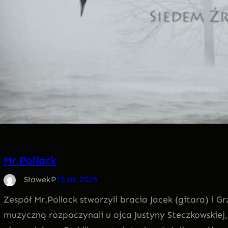
Mr.Pollack
SławekP
15.01.2025
Zespół Mr.Pollack stworzyli bracia Jacek (gitara) i G
muzyczną rozpoczynali u ojca Justyny Steczkowskiej