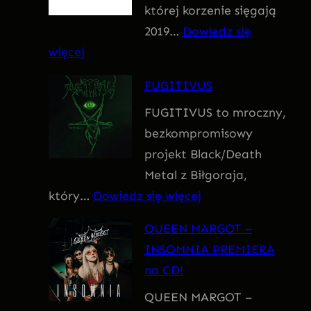
której korzenie sięgają
m
2019…
Dowiedz się
:
więcej
F
FUGITIVUS
o
FUGITIVUS to mroczny,
b
bezkompromisowy
i
projekt Black/Death
a
Metal z Biłgoraja,
:
który…
Dowiedz się więcej
F
QUEEN MARGOT –
U
INSOMNIA PREMIERA
G
na CD!
I
QUEEN MARGOT –
T