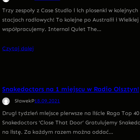
Trzy zespoły z Case Studio i ich piosenki w kolejny
stacjach radiowych! To kolejne po Australii i Wielkie
współpracujemy. Internal Quiet The…
Czytaj dalej
Snakedoctors na 1 miejscu w Radio Olsztyn!
SławekP
18.09.2021
Drugi tydzień miejsce pierwsze na liście Raga Top 40
Snakedoctors 'Close That Door’ Gratulujemy Snaked
na listę. Za każdym razem można oddać…