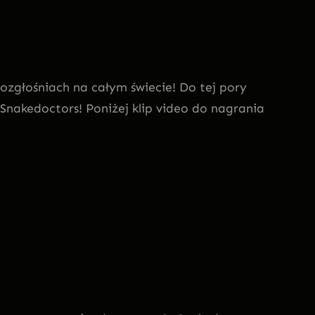
zgłośniach na całym świecie! Do tej pory
 Snakedoctors! Poniżej klip video do nagrania