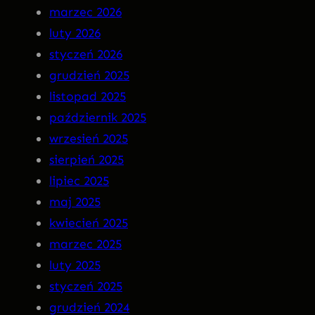
a
N
marzec 2026
r
S
luty 2026
g
O
styczeń 2026
o
M
grudzień 2025
t
N
listopad 2025
I
październik 2025
A
wrzesień 2025
P
sierpień 2025
R
lipiec 2025
E
maj 2025
M
kwiecień 2025
I
marzec 2025
E
luty 2025
R
styczeń 2025
A
grudzień 2024