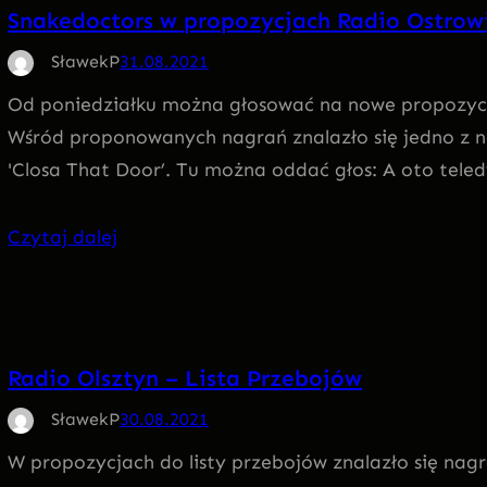
Snakedoctors w propozycjach Radio Ostrowi
SławekP
31.08.2021
Od poniedziałku można głosować na nowe propozycje
Wśród proponowanych nagrań znalazło się jedno z n
'Closa That Door’. Tu można oddać głos: A oto tele
Czytaj dalej
Radio Olsztyn – Lista Przebojów
SławekP
30.08.2021
W propozycjach do listy przebojów znalazło się nagr