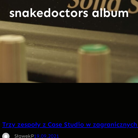
snakedoctors album
Trzy zespoły z Case Studio w zagranicznych
SławekP
19.09.2021