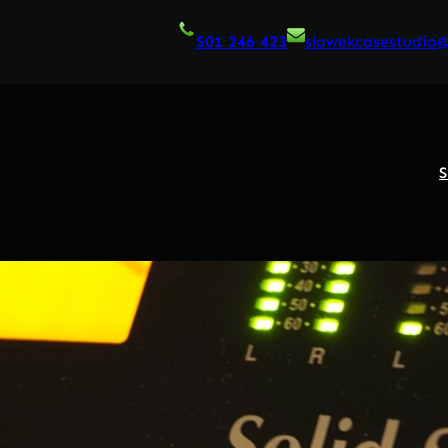
501 246 423
slawekcasestudio
S