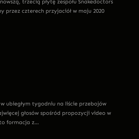
jnowszą, trzecią płytę zespołu Snakedoctors
ny przez czterech przyjaciół w maju 2020
y w ubiegłym tygodniu na liście przebojów
najwięcej głosów spośród propozycji video w
to formacja z…