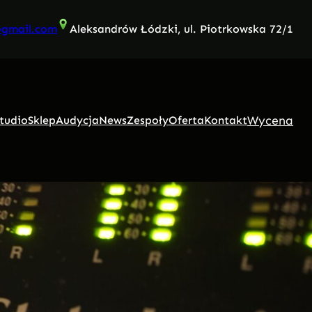
@gmail.com
Aleksandrów Łódzki, ul. Piotrkowska 72/1
Wycena
tudio
Sklep
Audycja
News
Zespoły
Oferta
Kontakt