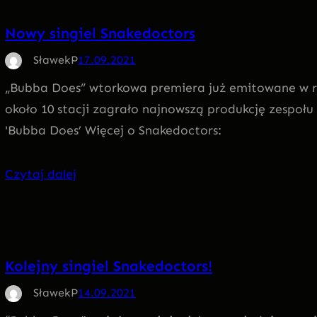
Nowy singiel Snakedoctors
SławekP
17.09.2021
„Bubba Does” wtorkowa premiera już emitowane w ro
około 10 stacji zagrało najnowszą produkcję zespołu
'Bubba Does’ Więcej o Snakedoctors:
Czytaj dalej
Kolejny singiel Snakedoctors!
SławekP
14.09.2021