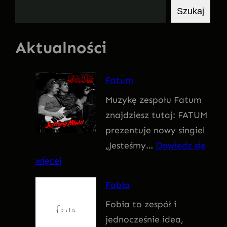
S
Szukaj
z
u
Aktualności
k
a
Fatum
j
Muzykę zespołu Fatum
znajdziesz tutaj: FATUM
prezentuje nowy singiel
„Jesteśmy…
Dowiedz się
:
więcej
F
Fobia
a
Fobia to zespół i
t
jednocześnie idea,
u