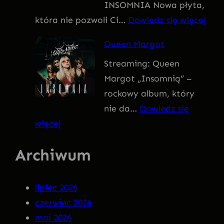
INSOMNIA Nowa płyta,
I
:
która nie pozwoli Ci…
Dowiedz się więcej
V
Q
U
Queen Margot
U
S
Streaming: Queen
E
Margot „Insomnią” –
E
rockowy album, który
N
nie da…
Dowiedz się
M
:
więcej
A
Q
R
Archiwum
u
G
e
O
e
T
lipiec 2026
n
–
czerwiec 2026
M
I
maj 2026