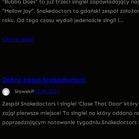
“Bubba Does” to już trzeci singiel zapowiadający na
“Mellow Joy”. Snakedoctors to gdański zespół założo
roku. Od tego czasu wydali jedenaście singli i…
Czytaj dalej
Dobra passa Snakedoctors!
SławekP
13.09.2021
Zespół Snakedoctors i singiel 'Close That Door’ któr
zajął pierwsze miejsce! To singiel na który oddano 
poprzedzającym notowanie tygodniu.Snakedoctors 